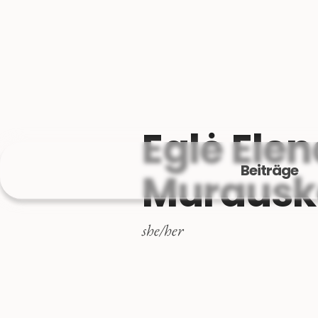
Eglė Ele
Beiträge
Murausk
she/her