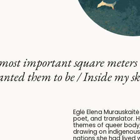
most important square meters in
nted them to be / Inside my s
Eglė Elena Murauskaitė 
poet, and translator. 
themes of queer body,
drawing on indigenous
nations she had lived wi