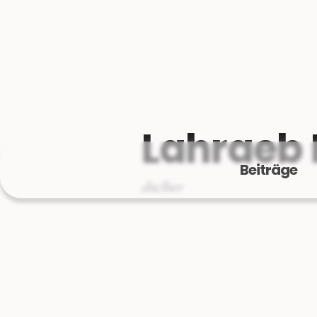
Lahraeb 
Beiträge
she/her