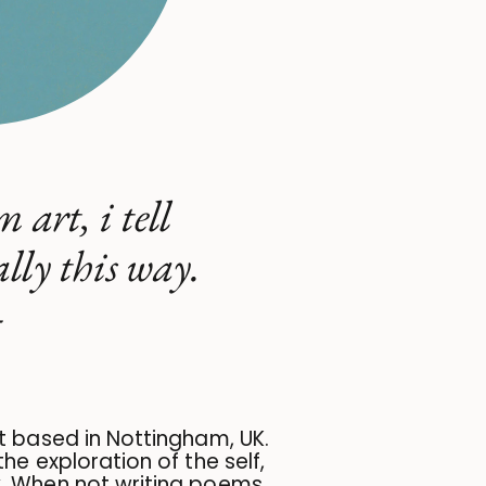
 art, i tell
ally this way.
—
t based in Nottingham, UK.
he exploration of the self,
. When not writing poems,