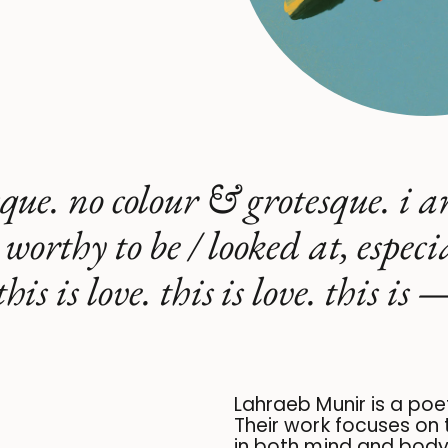
ue. no colour & grotesque. i am
worthy to be / looked at, especi
this is love. this is love. this is 
Lahraeb Munir is a poe
Their work focuses on t
in both mind and body