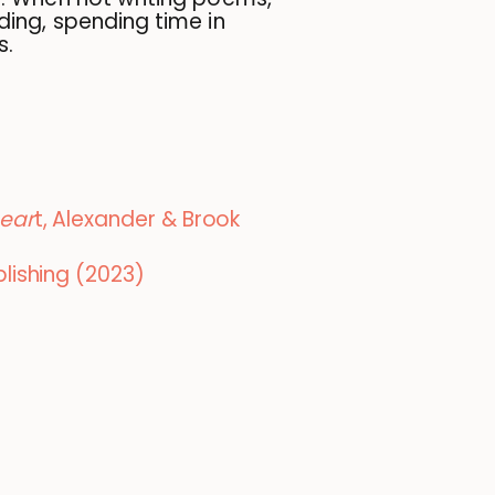
ing, spending time in
s.
hear
t, Alexander & Brook
blishing (2023)