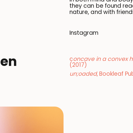
they can be found read
nature, and with friend
Instagram
nen
c
oncave in a convex 
(2017)
un;oaded
, Bookleaf Pu