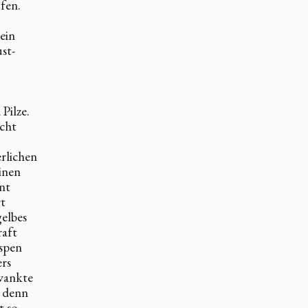
fen.
ein
st-
Pilze.
echt
erlichen
inen
nt
rt
gelbes
raft
espen
ers
wankte
 denn
t so