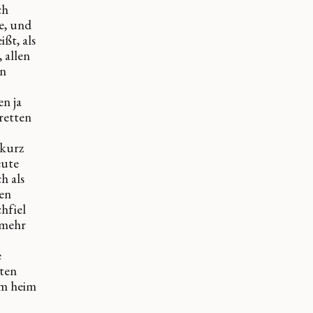
ch
e, und
ßt, als
 allen
en
en ja
retten
 kurz
eute
h als
ten
hfiel
 mehr
e
tten
am heim