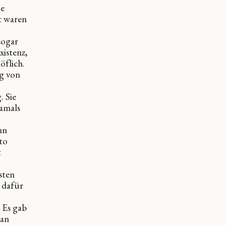
ie
ht waren
sogar
xistenz,
öflich.
eg von
. Sie
damals
nn
uto
t
sten
 dafür
. Es gab
man