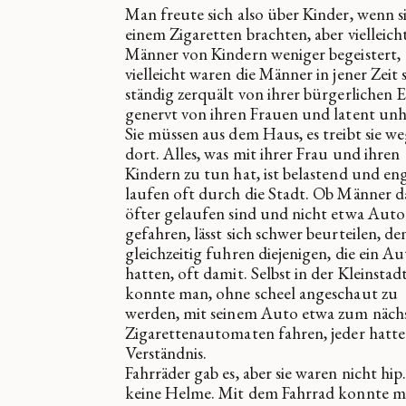
Man freute sich also über Kinder, wenn s
einem Zigaretten brachten, aber vielleic
Männer von Kindern weniger begeistert,
vielleicht waren die Männer in jener Zeit 
ständig zerquält von ihrer bürgerlichen E
genervt von ihren Frauen und latent unh
Sie müssen aus dem Haus, es treibt sie w
dort. Alles, was mit ihrer Frau und ihren
Kindern zu tun hat, ist belastend und eng
laufen oft durch die Stadt. Ob Männer 
öfter gelaufen sind und nicht etwa Auto
gefahren, lässt sich schwer beurteilen, de
gleichzeitig fuhren diejenigen, die ein A
hatten, oft damit. Selbst in der Kleinstad
konnte man, ohne scheel angeschaut zu
werden, mit seinem Auto etwa zum näch
Zigarettenautomaten fahren, jeder hatte
Verständnis.
Fahrräder gab es, aber sie waren nicht hip
keine Helme. Mit dem Fahrrad konnte 