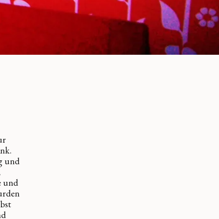
.
ur
änk.
ig und
,
e und
wurden
lbst
nd