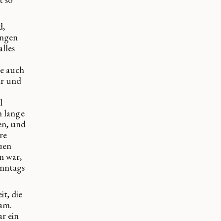
d,
ingen
lles
te auch
ar und
l
h lange
en, und
hre
uen
n war,
onntags
t, die
kam.
r ein