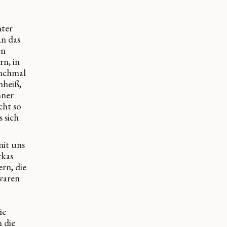
nter
an das
en
n, in
anchmal
nheiß,
nner
cht so
s sich
mit uns
rkas
rn, die
waren
ie
 die