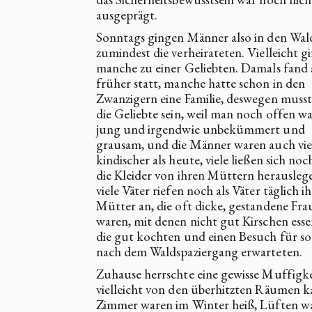
ausgeprägt.
Sonntags gingen Männer also in den Wal
zumindest die verheirateten. Vielleicht g
manche zu einer Geliebten. Damals fand a
früher statt, manche hatte schon in den
Zwanzigern eine Familie, deswegen muss
die Geliebte sein, weil man noch offen w
jung und irgendwie unbekümmert und
grausam, und die Männer waren auch vie
kindischer als heute, viele ließen sich noc
die Kleider von ihren Müttern herausleg
viele Väter riefen noch als Väter täglich i
Mütter an, die oft dicke, gestandene Fra
waren, mit denen nicht gut Kirschen esse
die gut kochten und einen Besuch für s
nach dem Waldspaziergang erwarteten.
Zuhause herrschte eine gewisse Muffigkei
vielleicht von den überhitzten Räumen 
Zimmer waren im Winter heiß, Lüften wa