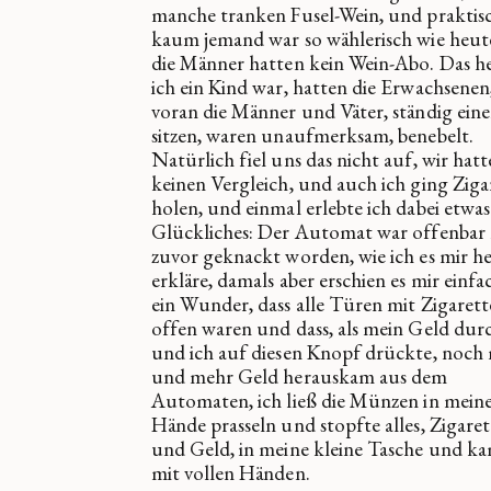
manche tranken Fusel-Wein, und praktis
kaum jemand war so wählerisch wie heut
die Männer hatten kein Wein-Abo. Das hei
ich ein Kind war, hatten die Erwachsenen,
voran die Männer und Väter, ständig ein
sitzen, waren unaufmerksam, benebelt.
Natürlich fiel uns das nicht auf, wir hatt
keinen Vergleich, und auch ich ging Ziga
holen, und einmal erlebte ich dabei etwas
Glückliches: Der Automat war offenbar
zuvor geknackt worden, wie ich es mir h
erkläre, damals aber erschien es mir einfac
ein Wunder, dass alle Türen mit Zigaret
offen waren und dass, als mein Geld durc
und ich auf diesen Knopf drückte, noch
und mehr Geld herauskam aus dem
Automaten, ich ließ die Münzen in mein
Hände prasseln und stopfte alles, Zigare
und Geld, in meine kleine Tasche und k
mit vollen Händen.