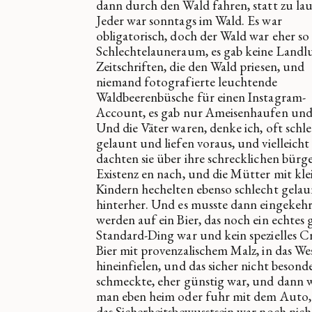
dann durch den Wald fahren, statt zu lau
Jeder war sonntags im Wald. Es war
obligatorisch, doch der Wald war eher so 
Schlechtelauneraum, es gab keine Landlu
Zeitschriften, die den Wald priesen, und
niemand fotografierte leuchtende
Waldbeerenbüsche für einen Instagram-
Account, es gab nur Ameisenhaufen und 
Und die Väter waren, denke ich, oft schl
gelaunt und liefen voraus, und vielleicht
dachten sie über ihre schrecklichen bürg
Existenz en nach, und die Mütter mit kle
Kindern hechelten ebenso schlecht gelau
hinterher. Und es musste dann eingekeh
werden auf ein Bier, das noch ein echtes 
Standard-Ding war und kein spezielles C
Bier mit provenzalischem Malz, in das W
hineinfielen, und das sicher nicht besond
schmeckte, eher günstig war, und dann 
man eben heim oder fuhr mit dem Auto,
das Sicherheitsbewusstsein war noch nich