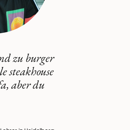
und zu burger
le steakhouse
fa, aber du