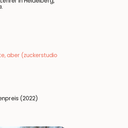
 Lehrer in Heidelberg,
a.
te, aber (zuckerstudio
enpreis (2022)