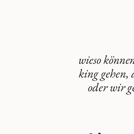
wieso können
king gehen, 
oder wir g