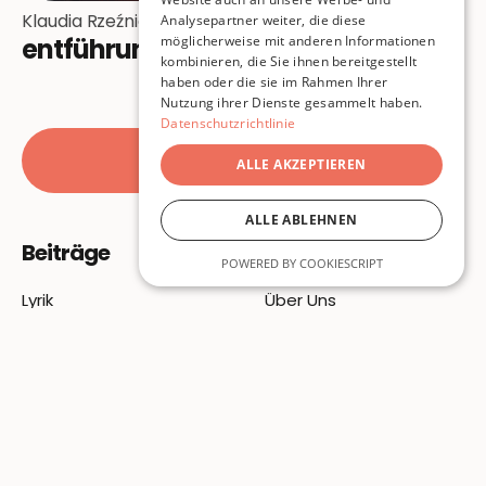
Klaudia Rzeźniczak
Analysepartner weiter, die diese
entführung in die urheimat
möglicherweise mit anderen Informationen
kombinieren, die Sie ihnen bereitgestellt
haben oder die sie im Rahmen Ihrer
Nutzung ihrer Dienste gesammelt haben.
Datenschutzrichtlinie
Alle Beiträge
ALLE AKZEPTIEREN
ALLE ABLEHNEN
Beiträge
Über Uns
POWERED BY COOKIESCRIPT
Lyrik
Über Uns
Prosa
Autor:innen
Essay
Unterstützen
Kunst
Mitmachen
Themen
Newsletter
Ausgaben
Instagram
Specials