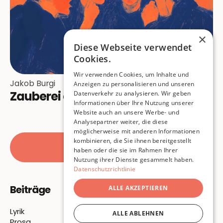
×
Diese Webseite verwendet
Cookies.
Wir verwenden Cookies, um Inhalte und
Jakob Burgi
Anzeigen zu personalisieren und unseren
Zauberei am Stammtisch
Datenverkehr zu analysieren. Wir geben
Informationen über Ihre Nutzung unserer
Website auch an unsere Werbe- und
Analysepartner weiter, die diese
möglicherweise mit anderen Informationen
kombinieren, die Sie ihnen bereitgestellt
Alle Beiträge
haben oder die sie im Rahmen Ihrer
Nutzung ihrer Dienste gesammelt haben.
Datenschutzrichtlinie
Beiträge
Über Uns
ALLE AKZEPTIEREN
Lyrik
Über Uns
ALLE ABLEHNEN
Prosa
Autor:innen