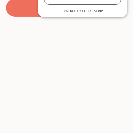
Alle Beiträge
POWERED BY COOKIESCRIPT
Beiträge
Über Uns
Lyrik
Über Uns
Prosa
Autor:innen
Essay
Unterstützen
Kunst
Mitmachen
Themen
Newsletter
Ausgaben
Instagram
Specials
Info
Einsenden
Submit
Kontakt
Impressum