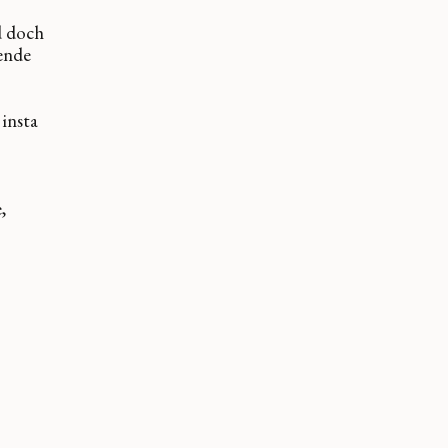
d doch
zende
 insta
,