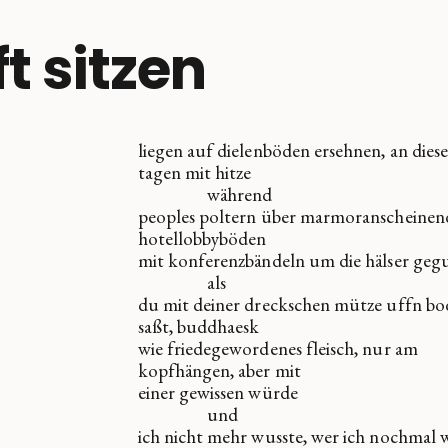
 sitzen
liegen auf dielenböden ersehnen, an dies
tagen mit hitze
während
peoples poltern über marmoranscheinen
hotellobbyböden
mit konferenzbändeln um die hälser geg
als
du mit deiner dreckschen mütze uffn b
saßt, buddhaesk
wie friedegewordenes fleisch, nur am
kopfhängen, aber mit
einer gewissen würde
und
ich nicht mehr wusste, wer ich nochmal 