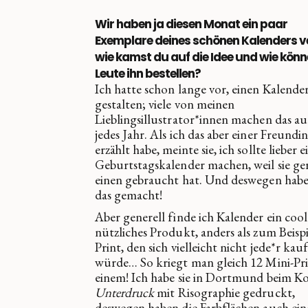
Wir haben ja diesen Monat ein paar
Exemplare deines schönen Kalenders ve
wie kamst du auf die Idee und wie kön
Leute ihn bestellen?
Ich hatte schon lange vor, einen Kalende
gestalten; viele von meinen
Lieblingsillustrator*innen machen das a
jedes Jahr. Als ich das aber einer Freundi
erzählt habe, meinte sie, ich sollte lieber 
Geburtstagskalender machen, weil sie ge
einen gebraucht hat. Und deswegen habe
das gemacht!
Aber generell finde ich Kalender ein coo
nützliches Produkt, anders als zum Beispi
Print, den sich vielleicht nicht jede*r kau
würde… So kriegt man gleich 12 Mini-Pri
einem! Ich habe sie in Dortmund beim Ko
Unterdruck
mit Risographie gedruckt,
deswegen haben die Farbflächen auch ein