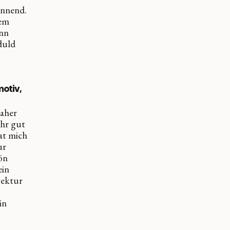
annend.
sem
ann
eduld
motiv,
daher
ehr gut
hat mich
ur
hön
ein
tektur
in