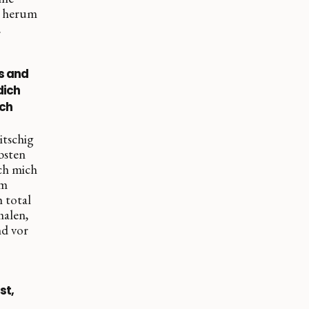
h herum
.
cs and
dich
och
itschig
bsten
ch mich
em
 total
alen,
d vor
st,