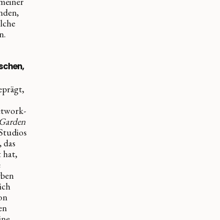
 meiner
nden,
lche
n.
schen,
eprägt,
etwork-
 Garden
Studios
, das
 hat,
e
rben
ich
on
en
ine