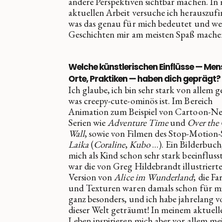
andere Perspektiven sichtbar machen. In
aktuellen Arbeit versuche ich herauszufi
was das genau für mich bedeutet und we
Geschichten mir am meisten Spaß mache
Welche künstlerischen Einflüsse — Men
Orte, Praktiken — haben dich geprägt?
Ich glaube, ich bin sehr stark von allem g
was creepy-cute-ominös ist. Im Bereich
Animation zum Beispiel von Cartoon-N
Serien wie
Adventure Time
und
Over the
Wall
, sowie von Filmen des Stop-Motion-
Laika
(
Coraline
,
Kubo
…). Ein Bilderbuch
mich als Kind schon sehr stark beeinflusst
war die von Greg Hildebrandt illustriert
Version von
Alice im Wunderland
; die Fa
und Texturen waren damals schon für m
ganz besonders, und ich habe jahrelang v
dieser Welt geträumt! In meinem aktuell
Leben inspirieren mich aber vor allem me