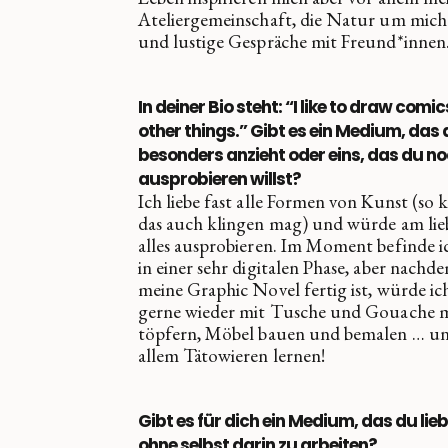
Ateliergemeinschaft, die Natur um mic
und lustige Gespräche mit Freund*innen
In deiner Bio steht: “I like to draw comi
other things.” Gibt es ein Medium, das 
besonders anzieht oder eins, das du n
ausprobieren willst?
Ich liebe fast alle Formen von Kunst (so k
das auch klingen mag) und würde am lie
alles ausprobieren. Im Moment befinde i
in einer sehr digitalen Phase, aber nachd
meine Graphic Novel fertig ist, würde ich
gerne wieder mit Tusche und Gouache m
töpfern, Möbel bauen und bemalen … un
allem Tätowieren lernen!
Gibt es für dich ein Medium, das du lieb
ohne selbst darin zu arbeiten?