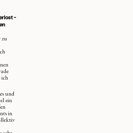
rlost -
nen
r zu
uch
n
einen
rade
 ich
les und
el ein
fen
nts in
llektiv
e sehr