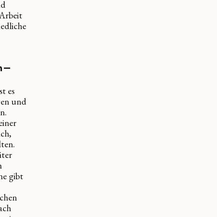
nd
 Arbeit
iedliche
m —
st es
agen und
n.
einer
ich,
lten.
iter
h
e gibt
schen
ach