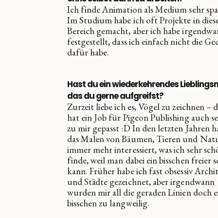
Ich finde Animation als Medium sehr sp
Im Studium habe ich oft Projekte in die
Bereich gemacht, aber ich habe irgendw
festgestellt, dass ich einfach nicht die G
dafür habe.
Hast du ein wiederkehrendes Lieblings
das du gerne aufgreifst?
Zurzeit liebe ich es, Vögel zu zeichnen – 
hat ein Job für Pigeon Publishing auch s
zu mir gepasst :D In den letzten Jahren 
das Malen von Bäumen, Tieren und Nat
immer mehr interessiert, was ich sehr sc
finde, weil man dabei ein bisschen freier s
kann. Früher habe ich fast obsessiv Archi
und Städte gezeichnet, aber irgendwann
wurden mir all die geraden Linien doch e
bisschen zu langweilig.