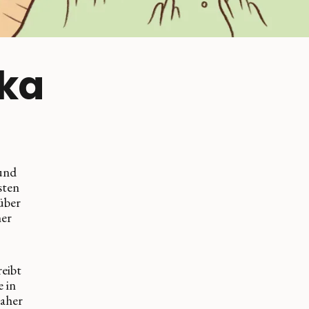
ska
und
sten
über
ner
reibt
e in
daher