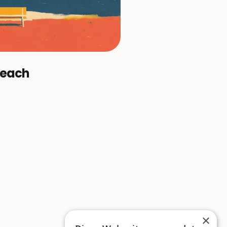
Beach
×