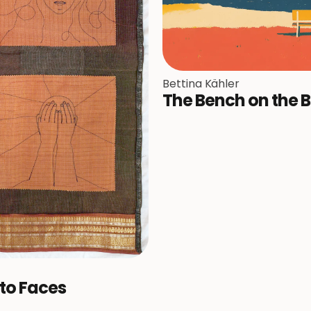
Bettina Kähler
The Bench on the 
to Faces