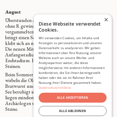
August
×
Überstunden abfeiern und wenig zu tun. Monate
Diese Webseite verwendet
ohne R gewinnen. Das ist der Ausgleich für die
Cookies.
vergammelten Meeresfrüchte. Daniels Mutter
bringt einen Schokokuchen vorbei. Die Schokolade
Wir verwenden Cookies, um Inhalte und
klebt sich an meinen Gaumen und ich ersticke fast.
Anzeigen zu personalisieren und unseren
Die neuen Mitarbeiter kommen. Menschen im
Datenverkehr zu analysieren. Wir geben
Informationen über Ihre Nutzung unserer
Anfangsstadium treffen auf solche im
Website auch an unsere Werbe- und
Endstadium. Einer fragt, wozu das mit den
Analysepartner weiter, die diese
Steinen.
möglicherweise mit anderen Informationen
kombinieren, die Sie ihnen bereitgestellt
Beim Sommerfest landen die Steine im See und
haben oder die sie im Rahmen Ihrer
wirbeln die Oberfläche kurz auf. Danach gibt es
Nutzung ihrer Dienste gesammelt haben.
Bratwurst und Bier. Aperol traut sich keiner. Der
Datenschutzrichtlinie
See beruhigt sich schnell wieder. Die Steine aber
liegen mindestens so lange auf dem Grund, bis
ALLE AKZEPTIEREN
Archäologen sie finden. Es sind schmelzende
Steine.
ALLE ABLEHNEN