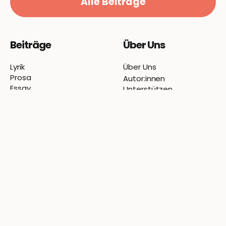
Alle Beiträge
Beiträge
Über Uns
Lyrik
Über Uns
Prosa
Autor:innen
Essay
Unterstützen
Kunst
Mitmachen
Themen
Newsletter
Ausgaben
Instagram
Specials
Info
Einsenden
Submit
Kontakt
Impressum
Datenschutz