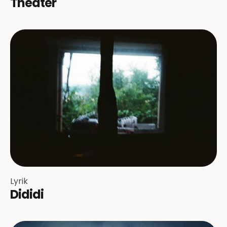
Theater
Lyrik
Dididi