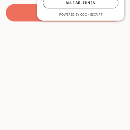
ALLE ABLEHNEN
Alle Beiträge
POWERED BY COOKIESCRIPT
Beiträge
Über Uns
Lyrik
Über Uns
Prosa
Autor:innen
Essay
Unterstützen
Kunst
Mitmachen
Themen
Newsletter
Ausgaben
Instagram
Specials
Info
Einsenden
Submit
Kontakt