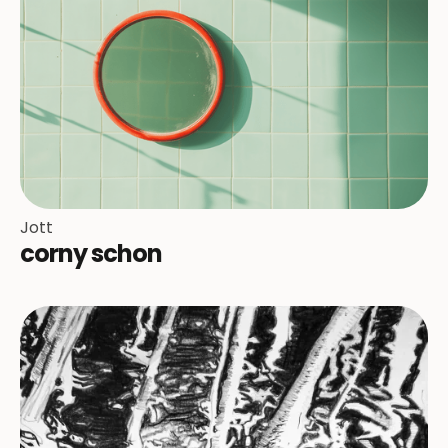
Jott
corny schon