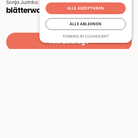
Sonja Jurinka
blätterwald
ALLE AKZEPTIEREN
ALLE ABLEHNEN
POWERED BY COOKIESCRIPT
Alle Beiträge
Beiträge
Über Uns
Lyrik
Über Uns
Prosa
Autor:innen
Essay
Unterstützen
Kunst
Mitmachen
Themen
Newsletter
Ausgaben
Instagram
Specials
Info