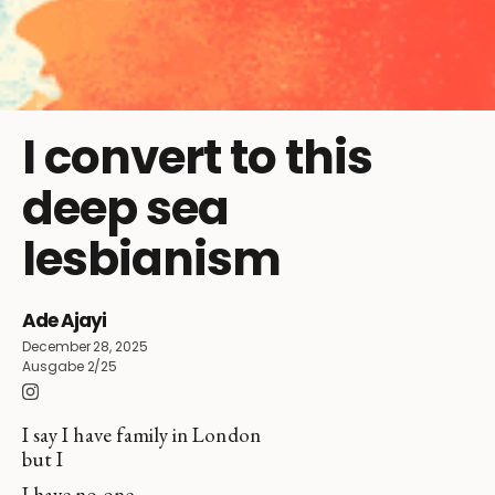
I convert to this
deep sea
lesbianism
Ade Ajayi
December 28, 2025
Ausgabe 2/25
I say I have family in London
but I
I have no one