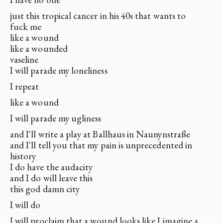
just this tropical cancer in his 40s that wants to
fuck me
like a wound
like a wounded
vaseline
I will parade my loneliness
I repeat
like a wound
I will parade my ugliness
and I'll write a play at Ballhaus in Naunynstraße
and I'll tell you that my pain is unprecedented in
history
I do have the audacity
and I do will leave this
this god damn city
I will do
I will proclaim that a wound looks like I imagine a