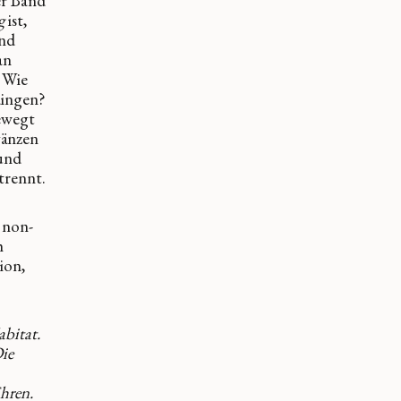
er Band
g
ist,
und
an
 Wie
dingen?
ewegt
gänzen
 und
trennt.
 non-
h
ion,
abitat.
Die
hren.