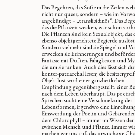
Das Begehren, das Sofie in die Zeilen webt
nicht nur queer, sondern – wie im Vorwo
angekündigt – „translibidinös“. Das Beg
das die Pflanzen wecken, war schon vorhe
Die Pflanzen sind kein Sexualobjekt, das 
ebenso objektgerichtete Begierde auslöst
Sondern vielmehr sind sie Spiegel und Vo
erwecken sie Erinnerungen und beförder
Fantasie mit Düften, Fähigkeiten und My
die um sie ranken. Auch dies lässt sich d
konter-patriarchal lesen; die besitzergrei
Objektlust wird einer ganzheitlichen
Empfindung gegenübergestellt: einer Be
nach dem Leben überhaupt. Das poetisc
Sprechen sucht eine Verschmelzung der
Lebensformen, irgendwo eine Einreihun
Einswerdung der Poetin und Gebärenden
dem Chlorophyll – immer im Wissen der
zwischen Mensch und Pflanze. Immer wi
machen wir uns auf, das urwüchsige Cha