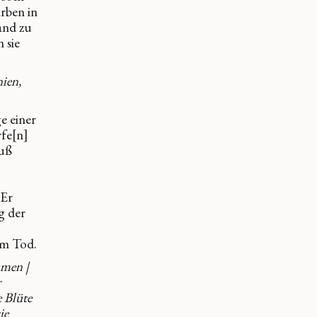
rben in
and zu
 sie
nien,
e einer
fe[n]
auß
 Er
g der
em Tod.
umen |
r
e Blüte
ie