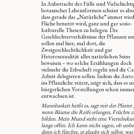
In Anbetracht der Fülle und Vielschichti
botanischer Lebensformen scheint es abs
dass gerade das „Natürliche“ immer wied
Fläche benutzt wird, ganz und gar sozio-
kulturelle Thesen zu belegen. Die
Geschlechterverhältnisse der Pflanzen u
sollen mal hier, mal dort, die
Zweigeschlechtlichkeit und gar
Heterosexualität alles natürlichen Seins
beweisen – wo solche Erzählungen doch
vielmehr die Erbschaft regeln und die Ca
Arbeit delegieren sollen. Indem die Autor
ins Pflanzliche stürzt, zeigt sich, dass es 
bürgerlichen Vorstellungen schon imme
entwachsen ist.
Mannbarkeit heißt es, sagt mir der Pfarrer [.
wenn Bäume die Reife erlangen, Früchte z
bilden. Mein Mund steht eine Viertelseku
lange offen. Ich kann nicht sagen, ob unb
denn ich fürchte, er glaubt sich selbst, was 