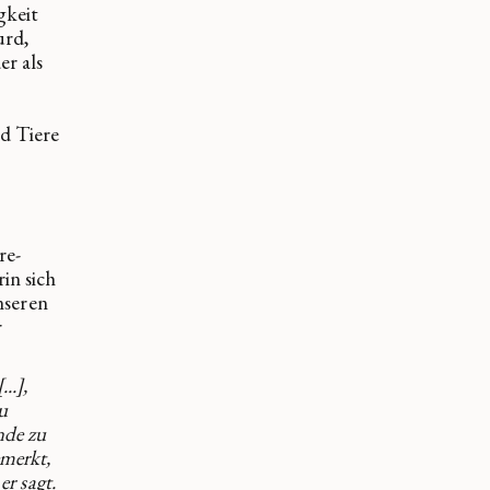
gkeit
urd,
er als
nd Tiere
re-
in sich
unseren
r
..],
u
nde zu
emerkt,
er sagt.