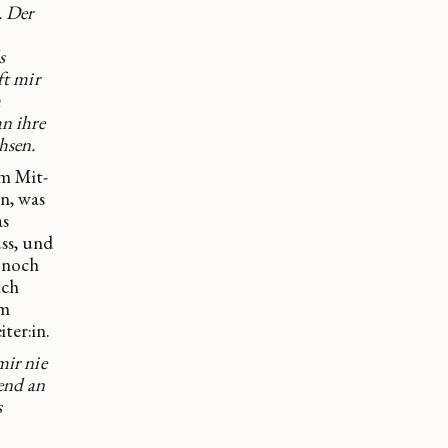
. Der
s
ft mir
m
an ihre
hsen.
im Mit-
n, was
as
ss, und
 noch
ich
em
ter:in.
mir nie
end an
s