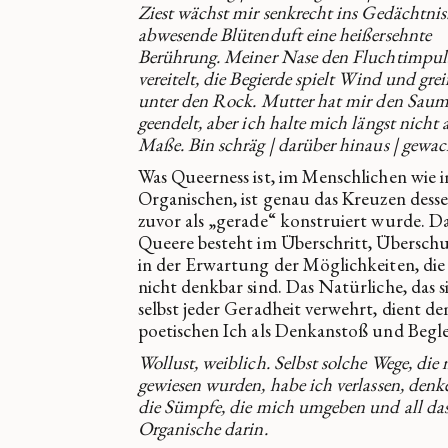
Ziest wächst mir senkrecht ins Gedächtnis
abwesende Blütenduft eine heißersehnte
Berührung. Meiner Nase den Fluchtimpul
vereitelt, die Begierde spielt Wind und grei
unter den Rock. Mutter hat mir den Sau
geendelt, aber ich halte mich längst nicht 
Maße. Bin schräg | darüber hinaus | gewac
Was Queerness ist, im Menschlichen wie 
Organischen, ist genau das Kreuzen desse
zuvor als „gerade“ konstruiert wurde. D
Queere besteht im Überschritt, Überschu
in der Erwartung der Möglichkeiten, die
nicht denkbar sind. Das Natürliche, das s
selbst jeder Geradheit verwehrt, dient d
poetischen Ich als Denkanstoß und Beglei
Wollust, weiblich. Selbst solche Wege, die 
gewiesen wurden, habe ich verlassen, denk
die Sümpfe, die mich umgeben und all da
Organische darin.