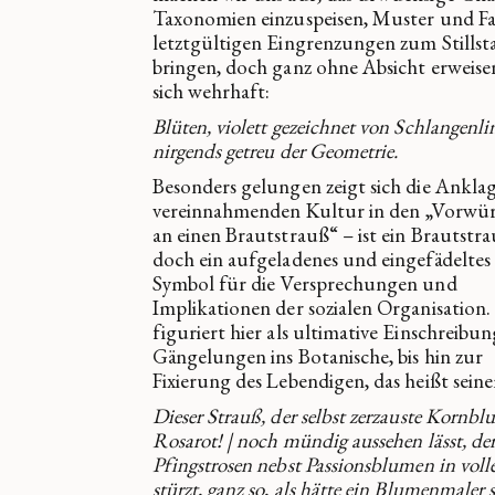
Taxonomien einzuspeisen, Muster und Fa
letztgültigen Eingrenzungen zum Stillst
bringen, doch ganz ohne Absicht erweisen
sich wehrhaft:
Blüten, violett gezeichnet von Schlangenli
nirgends getreu der Geometrie.
Besonders gelungen zeigt sich die Anklag
vereinnahmenden Kultur in den „Vorwür
an einen Brautstrauß“ – ist ein Brautstr
doch ein aufgeladenes und eingefädeltes
Symbol für die Versprechungen und
Implikationen der sozialen Organisation.
figuriert hier als ultimative Einschreibun
Gängelungen ins Botanische, bis hin zur
Fixierung des Lebendigen, das heißt sein
Dieser Strauß, der selbst zerzauste Kornbl
Rosarot! | noch mündig aussehen lässt, de
Pfingstrosen nebst Passionsblumen in voll
stürzt, ganz so, als hätte ein Blumenmaler s