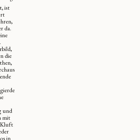
, ist
rt
ehren,
r da.
eine
.
rbild,
n die
then,
urchaus
fende
gierde
he
g und
 mit
 Kluft
eder
os in