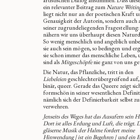
artistischen Dialog anstimmen. Dass dies
ein relevanter Beitrag zum
Nature Writin
liegt nicht nur an der poetischen Kraft 
Genauigkeit der Autorin, sondern auch 
seiner zugrundeliegenden Fragestellung:
nähern wir uns überhaupt diesen Natur
So wenig menschlich und angeblich unb
sie auch sein mögen, so bedingen und er
sie schon immer das menschliche Leben,
sind als
Mitgeschöpfe
nie ganz von uns ge
Die Natur, das Pflanzliche, tritt in den
Liebeleien
geschlechterübergreifend auf,
binär, queer. Gerade das Queere zeigt sic
formschön in seiner wesentlichen Definit
nämlich sich der Definierbarkeit selbst zu
verwehren.
Jenseits des Weges hat das Ausufern sein H
Dort ist alles Erdung und Luft, die trägt. 
gläserne Musik der Halme fordert meine
Hinwendung | ist ein Begehren | und ein E