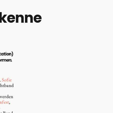
rkenne
tation)
ormen.
.
Sofie
chtband
 werden
nfest
,
-