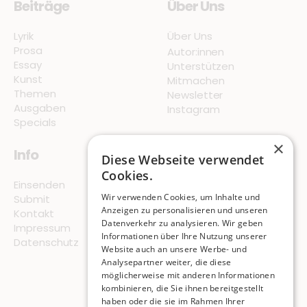
Beiträge
Über Uns
Lyrik
Über Uns
Prosa
Autor:innen
Essay
Unterstützen
Kunst
Mitmachen
Themen
Newsletter
Ausgaben
Instagram
Specials
×
Info
Diese Webseite verwendet
Cookies.
Einsenden
Wir verwenden Cookies, um Inhalte und
Submit
Anzeigen zu personalisieren und unseren
Kontakt
Datenverkehr zu analysieren. Wir geben
Impressum
Informationen über Ihre Nutzung unserer
Datenschutz
Website auch an unsere Werbe- und
Analysepartner weiter, die diese
© 2026 Pigeon Publishing
möglicherweise mit anderen Informationen
kombinieren, die Sie ihnen bereitgestellt
ISSN
3054-7814
haben oder die sie im Rahmen Ihrer