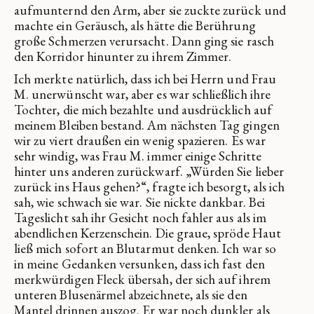
aufmunternd den Arm, aber sie zuckte zurück und
machte ein Geräusch, als hätte die Berührung
große Schmerzen verursacht. Dann ging sie rasch
den Korridor hinunter zu ihrem Zimmer.
Ich merkte natürlich, dass ich bei Herrn und Frau
M. unerwünscht war, aber es war schließlich ihre
Tochter, die mich bezahlte und ausdrücklich auf
meinem Bleiben bestand. Am nächsten Tag gingen
wir zu viert draußen ein wenig spazieren. Es war
sehr windig, was Frau M. immer einige Schritte
hinter uns anderen zurückwarf. „Würden Sie lieber
zurück ins Haus gehen?“, fragte ich besorgt, als ich
sah, wie schwach sie war. Sie nickte dankbar. Bei
Tageslicht sah ihr Gesicht noch fahler aus als im
abendlichen Kerzenschein. Die graue, spröde Haut
ließ mich sofort an Blutarmut denken. Ich war so
in meine Gedanken versunken, dass ich fast den
merkwürdigen Fleck übersah, der sich auf ihrem
unteren Blusenärmel abzeichnete, als sie den
Mantel drinnen auszog. Er war noch dunkler als