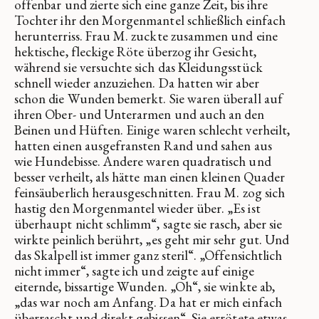
offenbar und zierte sich eine ganze Zeit, bis ihre
Tochter ihr den Morgenmantel schließlich einfach
herunterriss. Frau M. zuckte zusammen und eine
hektische, fleckige Röte überzog ihr Gesicht,
während sie versuchte sich das Kleidungsstück
schnell wieder anzuziehen. Da hatten wir aber
schon die Wunden bemerkt. Sie waren überall auf
ihren Ober- und Unterarmen und auch an den
Beinen und Hüften. Einige waren schlecht verheilt,
hatten einen ausgefransten Rand und sahen aus
wie Hundebisse. Andere waren quadratisch und
besser verheilt, als hätte man einen kleinen Quader
feinsäuberlich herausgeschnitten. Frau M. zog sich
hastig den Morgenmantel wieder über. „Es ist
überhaupt nicht schlimm“, sagte sie rasch, aber sie
wirkte peinlich berührt, „es geht mir sehr gut. Und
das Skalpell ist immer ganz steril“. „Offensichtlich
nicht immer“, sagte ich und zeigte auf einige
eiternde, bissartige Wunden. „Oh“, sie winkte ab,
„das war noch am Anfang. Da hat er mich einfach
überrascht und direkt gebissen“. Sie errötete etwas