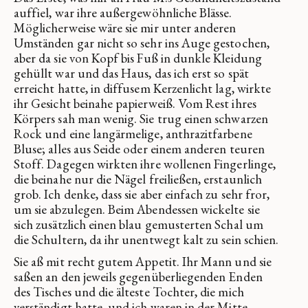
auffiel, war ihre außergewöhnliche Blässe.
Möglicherweise wäre sie mir unter anderen
Umständen gar nicht so sehr ins Auge gestochen,
aber da sie von Kopf bis Fuß in dunkle Kleidung
gehüllt war und das Haus, das ich erst so spät
erreicht hatte, in diffusem Kerzenlicht lag, wirkte
ihr Gesicht beinahe papierweiß. Vom Rest ihres
Körpers sah man wenig. Sie trug einen schwarzen
Rock und eine langärmelige, anthrazitfarbene
Bluse; alles aus Seide oder einem anderen teuren
Stoff. Dagegen wirkten ihre wollenen Fingerlinge,
die beinahe nur die Nägel freiließen, erstaunlich
grob. Ich denke, dass sie aber einfach zu sehr fror,
um sie abzulegen. Beim Abendessen wickelte sie
sich zusätzlich einen blau gemusterten Schal um
die Schultern, da ihr unentwegt kalt zu sein schien.
Sie aß mit recht gutem Appetit. Ihr Mann und sie
saßen an den jeweils gegenüberliegenden Enden
des Tisches und die älteste Tochter, die mich
verständigt hatte, und ich waren in der Mitte