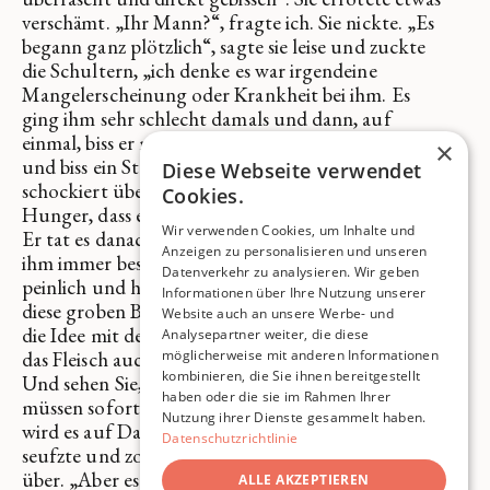
verschämt. „Ihr Mann?“, fragte ich. Sie nickte. „Es
begann ganz plötzlich“, sagte sie leise und zuckte
die Schultern, „ich denke es war irgendeine
Mangelerscheinung oder Krankheit bei ihm. Es
ging ihm sehr schlecht damals und dann, auf
einmal, biss er mir eines Tages einfach in den Arm
×
und biss ein Stück aus mir heraus. Er war ein wenig
Diese Webseite verwendet
schockiert über sich selbst, aber er hatte solchen
Cookies.
Hunger, dass er es einfach roh herunterschluckte.
Wir verwenden Cookies, um Inhalte und
Er tat es danach noch mehrere Male und es ging
Anzeigen zu personalisieren und unseren
ihm immer besser. Aber er fand es natürlich etwas
Datenverkehr zu analysieren. Wir geben
peinlich und hätte sich geniert, wenn andere Leute
Informationen über Ihre Nutzung unserer
diese groben Bisse gesehen hätten. Da kam ich auf
Website auch an unsere Werbe- und
die Idee mit dem Skalpell. Inzwischen braten wir
Analysepartner weiter, die diese
das Fleisch auch, sodass es besser bekömmlich ist.
möglicherweise mit anderen Informationen
kombinieren, die Sie ihnen bereitgestellt
Und sehen Sie, es geht ihm wieder gut“. „Sie
haben oder die sie im Rahmen Ihrer
müssen sofort damit aufhören“, sagte ich, „Ihnen
Nutzung ihrer Dienste gesammelt haben.
wird es auf Dauer nicht gut damit gehen.“ Frau M.
Datenschutzrichtlinie
seufzte und zog sich den Morgenmantel wieder
über. „Aber es wächst doch nach“, sagte sie, „und
ALLE AKZEPTIEREN