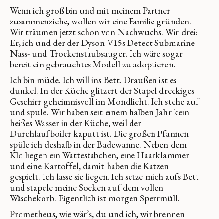
Wenn ich groß bin und mit meinem Partner
zusammenziehe, wollen wir eine Familie gründen.
Wir träumen jetzt schon von Nachwuchs. Wir drei:
Er, ich und der der Dyson V15s Detect Submarine
Nass- und Trockenstaubsauger. Ich wäre sogar
bereit ein gebrauchtes Modell zu adoptieren.
Ich bin müde. Ich will ins Bett. Draußen ist es
dunkel. In der Küche glitzert der Stapel dreckiges
Geschirr geheimnisvoll im Mondlicht. Ich stehe auf
und spüle. Wir haben seit einem halben Jahr kein
heißes Wasser in der Küche, weil der
Durchlaufboiler kaputt ist. Die großen Pfannen
spüle ich deshalb in der Badewanne. Neben dem
Klo liegen ein Wattestäbchen, eine Haarklammer
und eine Kartoffel, damit haben die Katzen
gespielt. Ich lasse sie liegen. Ich setze mich aufs Bett
und stapele meine Socken auf dem vollen
Wäschekorb. Eigentlich ist morgen Sperrmüll.
Prometheus, wie wär’s, du und ich, wir brennen