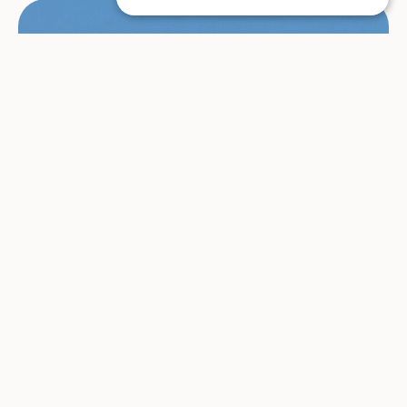
Mislav Živković
first time my friends visited my
hometown, two times
Alle Beiträge