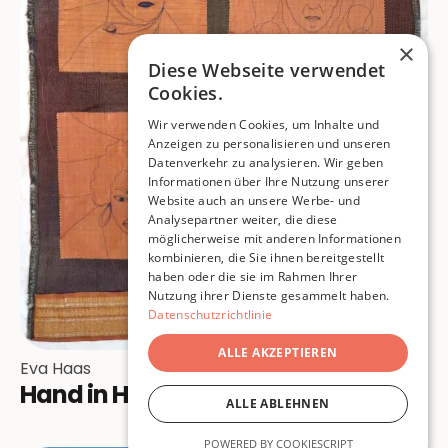
×
Diese Webseite verwendet
Cookies.
Wir verwenden Cookies, um Inhalte und
Anzeigen zu personalisieren und unseren
Datenverkehr zu analysieren. Wir geben
Informationen über Ihre Nutzung unserer
Website auch an unsere Werbe- und
Analysepartner weiter, die diese
möglicherweise mit anderen Informationen
kombinieren, die Sie ihnen bereitgestellt
haben oder die sie im Rahmen Ihrer
Nutzung ihrer Dienste gesammelt haben.
Datenschutzrichtlinie
ALLE AKZEPTIEREN
Eva Haas
Hand in Hand, Faces to Faces
ALLE ABLEHNEN
POWERED BY COOKIESCRIPT