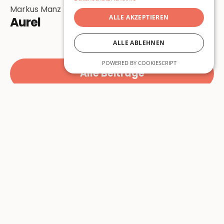
Markus Manz
ALLE AKZEPTIEREN
Aurel
ALLE ABLEHNEN
POWERED BY COOKIESCRIPT
Alle Beiträge
Beiträge
Über Uns
Lyrik
Über Uns
Prosa
Autor:innen
Essay
Unterstützen
Kunst
Mitmachen
Themen
Newsletter
Ausgaben
Instagram
Specials